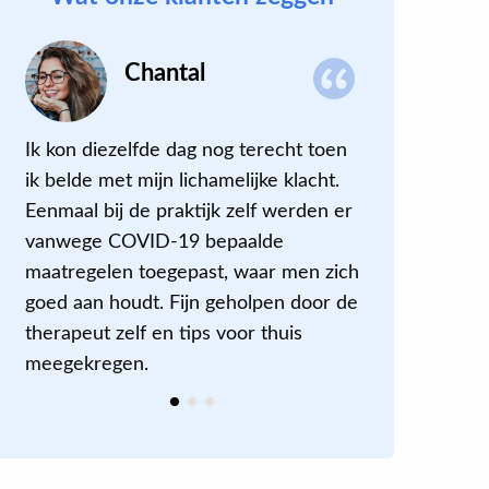
Chantal
Ik kon diezelfde dag nog terecht toen
Na de beha
ik belde met mijn lichamelijke klacht.
slaap ik bet
Eenmaal bij de praktijk zelf werden er
geconcentr
vanwege COVID-19 bepaalde
zijn algem
maatregelen toegepast, waar men zich
weet zeker
goed aan houdt. Fijn geholpen door de
oefenprogr
therapeut zelf en tips voor thuis
doe het no
meegekregen.