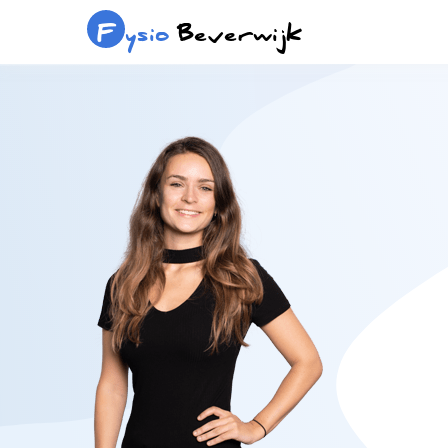
F
ysio
Beverwijk