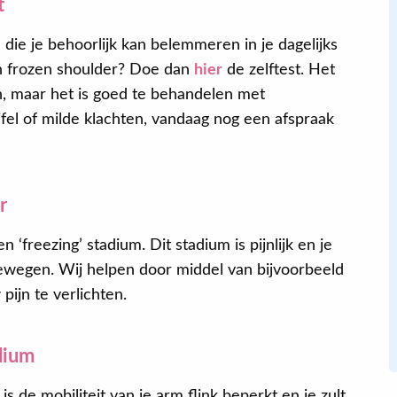
t
m die je behoorlijk kan belemmeren in je dagelijks
Alex
an frozen shoulder? Doe dan
hier
de zelftest. Het
n, maar het is goed te behandelen met
ijfel of milde klachten, vandaag nog een afspraak
Super! Vandaag gebeld voor een
‘noodafspraak’ als nieuwe patiënt en
gelukt om vandaag nog terecht te
kunnen
.
r
‘freezing’ stadium. Dit stadium is pijnlijk en je
bewegen. Wij helpen door middel van bijvoorbeeld
ijn te verlichten.
dium
is de mobiliteit van je arm flink beperkt en je zult